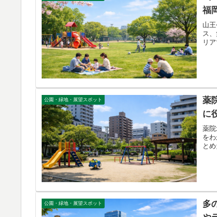
福
山王
ス、
リア
薬
公園・緑地・展望スポット
に
薬院
をわ
とめ
多
公園・緑地・展望スポット