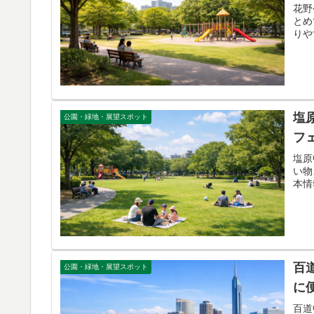
花野
とめ
りや
塩
公園・緑地・展望スポット
フ
塩原
い物
本情
百
公園・緑地・展望スポット
に
百道