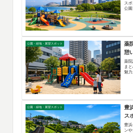
スポ
公園
薬
公園・緑地・展望スポット
憩
薬院
まと
魅力
豊
公園・緑地・展望スポット
ス
豊浜
ンや