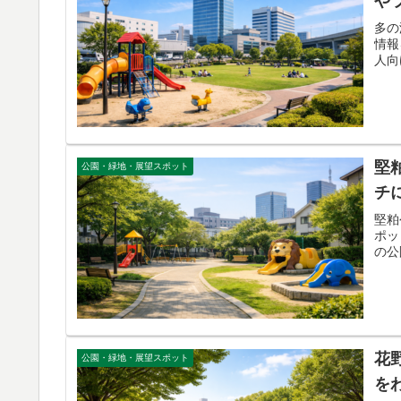
や
多の
情報
人向
堅
公園・緑地・展望スポット
チ
堅粕
ポッ
の公
花
公園・緑地・展望スポット
を