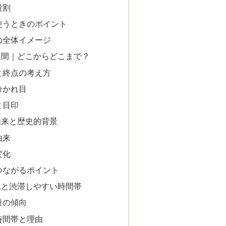
役割
使うときのポイント
の全体イメージ
区間｜どこからどこまで？
と終点の考え方
分かれ目
と目印
由来と歴史的背景
由来
変化
つながるポイント
況と渋滞しやすい時間帯
量の傾向
時間帯と理由