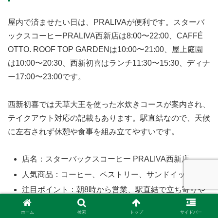
屋内で済ませたい日は、PRALIVAが便利です。スターバ
ックスコーヒーPRALIVA西新店は8:00〜22:00、CAFFÉ
OTTO. ROOF TOP GARDENは10:00〜21:00、屋上庭園
は10:00〜20:30、西新初喜はランチ11:30〜15:30、ディナ
ー17:00〜23:00です。
西新初喜では天草大王を使った水炊きコースが案内され、
テイクアウト対応の記載もあります。駅直結なので、天候
に左右されず休憩や食事を組み立てやすいです。
店名：スターバックスコーヒー PRALIVA西新店
人気商品：コーヒー、ペストリー、サンドイッチ
注目ポイント：朝8時から営業、駅直結で立ち寄りや
すい
ホーム
検索
トップ
サイドバー