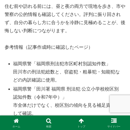
住む前や訪れる前には、昼と夜の両方で現地を歩き、市や
警察の公的情報も確認してください。評判に振り回され
ず、自分の暮らし方に合うかを冷静に見極めることが、後
悔しない判断につながります。
参考情報（記事作成時に確認したページ）
福岡県警「福岡県刑法犯市区町村別認知件数」
田川市の刑法犯総数と、窃盗犯・粗暴犯・知能犯な
どの内訳確認に使用。
福岡県警「田川署 福岡県 刑法犯 公立小学校校区別
認知件数（令和7年中）」
市全体だけでなく、校区別の傾向を見る補足資料と
して確認。
田川市「田川市の人口」
ホーム
検索
トップ
サイドバー