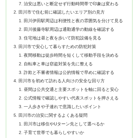
治安は悪いと断定せず行動時間帯で印象は変わる
田川市で住む前に確認したいエリア別の見方
田川伊田駅周辺は利便性と夜の雰囲気を分けて見る
田川後藤寺駅周辺は通勤通学の動線を確認する
住宅地は昼と夜を歩いて防犯設備を見る
田川市で安心して暮らすための防犯対策
夜間移動は徒歩時間を短くして移動手段を決める
自転車と車は窃盗対策を先に整える
詐欺と不審者情報は公的情報で早めに確認する
田川市を初めて訪れる人向けの安全な回り方
昼間は公共交通と主要スポットを軸に回ると安心
公式情報で確認しやすい代表スポットを押さえる
一人歩きや子連れで意識したいポイント
田川市の治安に関するよくある疑問
田川市は移住やUターン先として選べるか
子育て世帯でも暮らしやすいか